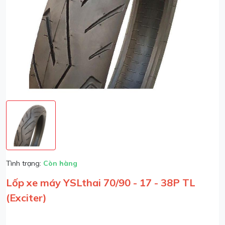
Tình trạng:
Còn hàng
Lốp xe máy YSLthai 70/90 - 17 - 38P TL
(Exciter)