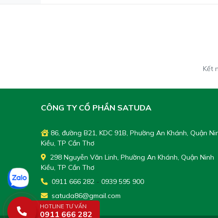
Kết 
CÔNG TY CỔ PHẦN SATUDA
86, đường B21, KDC 91B, Phường An Khánh, Quận Ni
Kiều, TP Cần Thơ
298 Nguyễn Văn Linh, Phường An Khánh, Quận Ninh
Kiều, TP Cần Thơ
0911 666 282
-
0939 595 900
satuda86@gmail.com
HOTLINE TƯ VẤN
0911 666 282