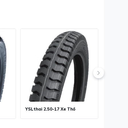
YSLthai 2.50-17 Xe Thồ
YSLthai 