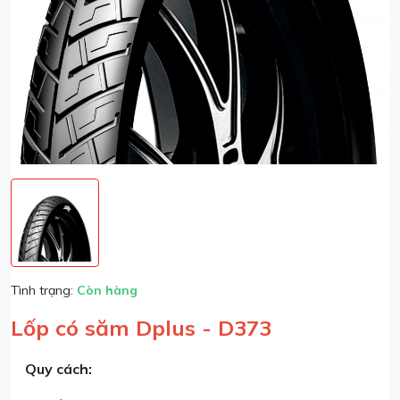
Tình trạng:
Còn hàng
Lốp có săm Dplus - D373
Quy cách: